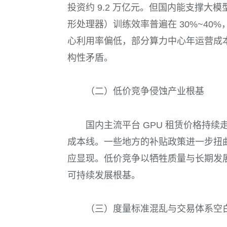
投资约 9.2 万亿元。但国内能支撑大模
形处理器）训练效率普遍在 30%~40%
心利用率偏低，部分算力中心年运营成本
构性矛盾。
（二）低价竞争侵蚀产业根基
国内主流平台 GPU 租赁价格持
成本线。一些地方的补贴政策进一步扭曲
应显现。低价竞争以牺牲质量与长期发
可持续发展根基。
（三）度量标准混乱与交易体系空