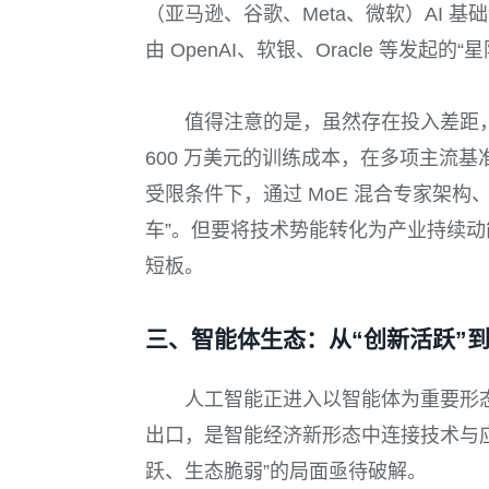
（亚马逊、谷歌、Meta、微软）AI 基
由 OpenAI、软银、Oracle 等发起的
值得注意的是，虽然存在投入差距，但
600 万美元的训练成本，在多项主流
受限条件下，通过 MoE 混合专家架构、
车”。但要将技术势能转化为产业持续
短板。
三、智能体生态：从“创新活跃”到
人工智能正进入以智能体为重要形
出口，是智能经济新形态中连接技术与应
跃、生态脆弱”的局面亟待破解。