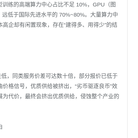
型训练的高端算力中心占比不足 10%，GPU（图
，远低于国际先进水平的 70%~80%。大量算力中
高企却有闲置现象，存在“建得多、用得少”的结
续走低，同类服务价差可达数十倍，部分报价已低于
价格信号，优质供给被挤出，“劣币驱逐良币”效
展为代价，最终会挤出优质供给，侵蚀整个产业的
白