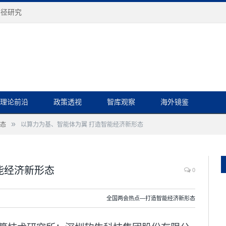
路径研究
理论前沿
政策透视
智库观察
海外镜鉴
»
态
以算力为基、智能体为翼 打造智能经济新形态
能经济新形态
0
全国两会热点—打造智能经济新形态