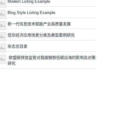
Modern Listing Example
Blog Style Listing Example
新一代信息技术赋能产业高质量发展
低空经济应用场景分类及典型案例研究
杂志总目录
欧盟碳排放监管对我国钢铁低碳出海的影响及对策
研究