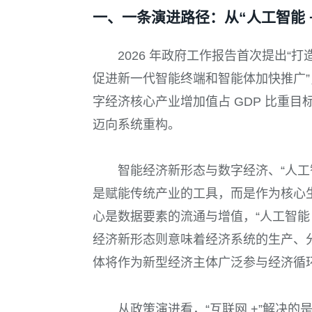
一、一条演进路径：从“人工智能 
2026 年政府工作报告首次提出“打
促进新一代智能终端和智能体加快推广”，
字经济核心产业增加值占 GDP 比重目
迈向系统重构。
智能经济新形态与数字经济、“人工
是赋能传统产业的工具，而是作为核心
心是数据要素的流通与增值，“人工智能 
经济新形态则意味着经济系统的生产、
体将作为新型经济主体广泛参与经济循
从政策演进看，“互联网 +”解决的