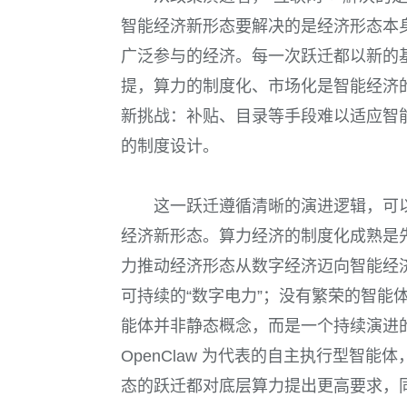
智能经济新形态要解决的是经济形态本
广泛参与的经济。每一次跃迁都以新的
提，算力的制度化、市场化是智能经济
新挑战：补贴、目录等手段难以适应智
的制度设计。
这一跃迁遵循清晰的演进逻辑，可
经济新形态。算力经济的制度化成熟是
力推动经济形态从数字经济迈向智能经
可持续的“数字电力”；没有繁荣的智能
能体并非静态概念，而是一个持续演进的
OpenClaw 为代表的自主执行型智
态的跃迁都对底层算力提出更高要求，