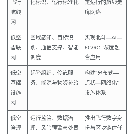
飞行
化标识、运行标准化
定运行的航线走
航线
廊网络
网
低空
空域感知、目标识
实现北斗—AI—
智联
别、通信支撑、智能
5G/6G 深度融
网
调度
合应用
低空
起降组织、停靠服
构建“分布式—
基础
务、能源与物资补给
点状—网络化”
设施
设施体系
网
低空
运行监管、数据治
推出飞行数字身
管理
理、风险预警与处置
份与区块链信任