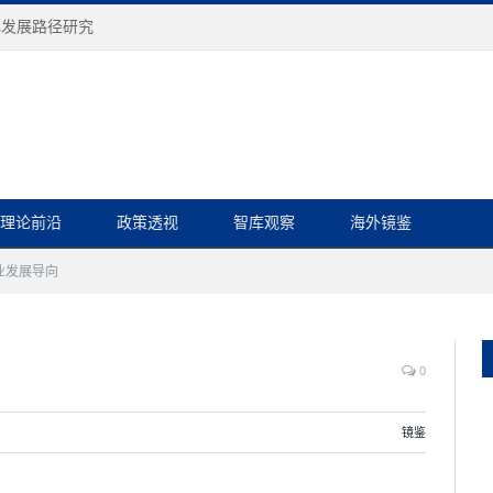
心发展路径研究
理论前沿
政策透视
智库观察
海外镜鉴
造业发展导向
0
镜鉴