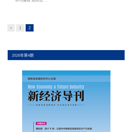
本刊编辑 高妍蕊 …
以
1
2
前
2026年第4期