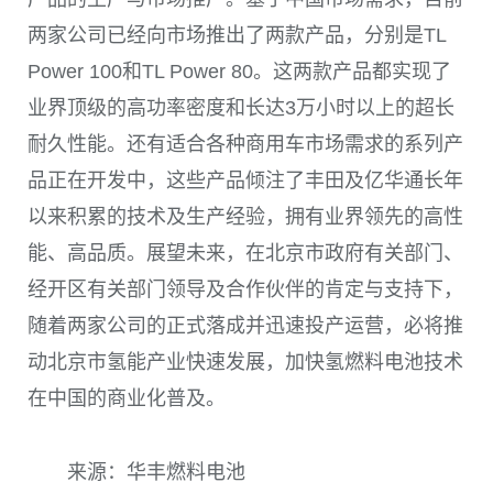
两家公司已经向市场推出了两款产品，分别是TL
Power 100和TL Power 80。这两款产品都实现了
业界顶级的高功率密度和长达3万小时以上的超长
耐久性能。还有适合各种商用车市场需求的系列产
品正在开发中，这些产品倾注了丰田及亿华通长年
以来积累的技术及生产经验，拥有业界领先的高性
能、高品质。展望未来，在北京市政府有关部门、
经开区有关部门领导及合作伙伴的肯定与支持下，
随着两家公司的正式落成并迅速投产运营，必将推
动北京市氢能产业快速发展，加快氢燃料电池技术
在中国的商业化普及。
来源：华丰燃料电池