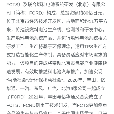
FCTS）及联合燃料电池系统研发（北京）有限公
司（简称：FCRD）构成，总投资额约80亿日元，
位于北京市经济技术开发区，占地面积约11万平方
米，将建设燃料电池生产线、检测线和研发中心，
生产燃料电池系统产品，并进行燃料电池系统相关
研发工作。生产将基于环保理念，运用TPS生产方
式打造智能化生产体制，具备灵活应对市场需求的
能力。该项目的建成将带动北京市氢能产业健康快
速发展，有效助推燃料电池汽车推广，加速实现
“氢能社会”及“环保移动社会”。2020年，丰田、亿
华通、一汽、东风、广汽、北汽6家公司一起成立
了FCRD；2021年，丰田与亿华通又合资成立了
FCTS，FCRD侧重于技术研发，而FCTS更加侧重
产品的生产与市场推广。基于中国市场需求，目前