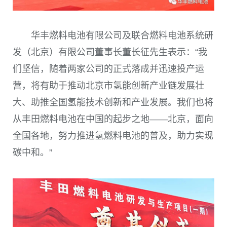
华丰燃料电池有限公司及联合燃料电池系统研
发（北京）有限公司董事长董长征先生表示：“我
们坚信，随着两家公司的正式落成并迅速投产运
营，将有助于推动北京市氢能创新产业链发展壮
大、助推全国氢能技术创新和产业发展。我们也将
从丰田燃料电池在中国的起步之地——北京，面向
全国各地，努力推进氢燃料电池的普及，助力实现
碳中和。”