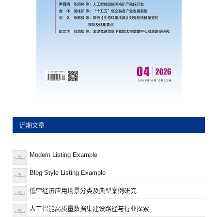
近期文章
Modern Listing Example
Blog Style Listing Example
低空经济应用场景分类及典型案例研究
人工智能高质量数据集建设路径与行业探索