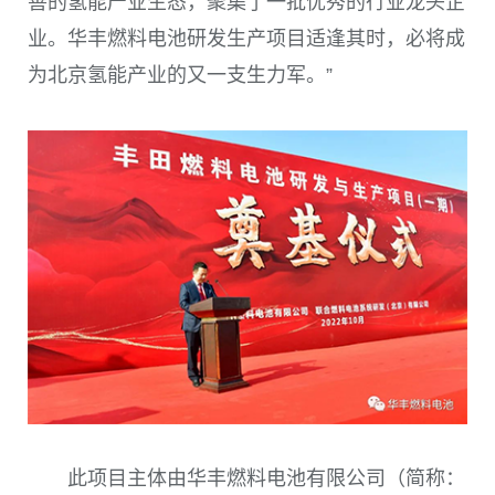
善的氢能产业生态，聚集了一批优秀的行业龙头企
业。华丰燃料电池研发生产项目适逢其时，必将成
为北京氢能产业的又一支生力军。”
此项目主体由华丰燃料电池有限公司（简称：