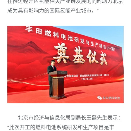
在推进经开区氢能相关产业链发展的同时助力北京
成为具有影响力的国际氢能产业城市。”
北京市经济与信息化局副局长王磊先生表示：
“此次开工的燃料电池系统研发和生产项目是丰