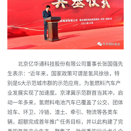
北京亿华通科技股份有限公司董事长张国强先
生表示：“近年来，国家政策可谓是氢风徐徐，特
别是5大示范城市群的示范应用，为氢燃料汽车产
业发展实现了加速度。京津冀示范群首当其冲，启
动一年多来，氢燃料电池汽车已覆盖了公交、团体
班车、环卫、冷链、渣土、牵引、物流等各类车
辆，超额完成首年推广任务目标，并以此构建了完