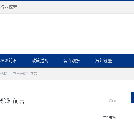
与行业探索
理论前沿
政策透视
智库观察
海外镜鉴
始创新—中国经验》前言
经验》前言
0
智库书摘