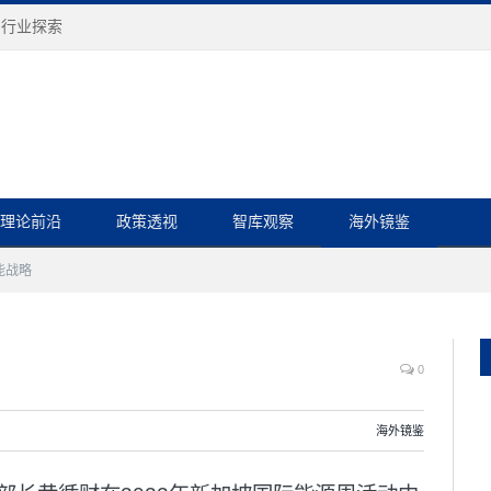
与行业探索
理论前沿
政策透视
智库观察
海外镜鉴
能战略
0
海外镜鉴