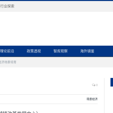
与行业探索
理论前沿
政策透视
智库观察
海外镜鉴
经济场景培育
0
场景经济