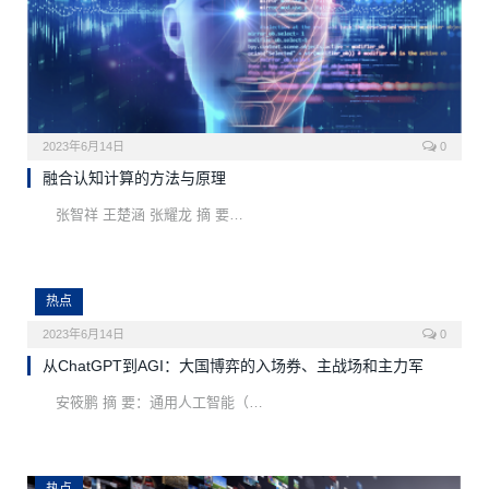
2023年6月14日
0
融合认知计算的方法与原理
张智祥 王楚涵 张耀龙 摘 要…
热点
2023年6月14日
0
从ChatGPT到AGI：大国博弈的入场券、主战场和主力军
安筱鹏 摘 要：通用人工智能（…
热点