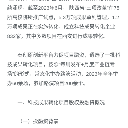
续涌现。截至2023年6月， 陕西省“三项改革”在75
所高校院所推广试点，5.3万项成果单列管理，1.2
万项成果正在实施转化，成立科技成果转化企业
832家，其中多数项目在西安进行成果转化。
秦创原创新平台力促项目融资，遴选了一批科
技成果转化项目，按照“每周发布+月度产业链专
场”的形式，常态化举办路演活动，2023年全年举
办60余场，参加路演项目200余个。
一、科技成果转化项目股权投融资概况
（一）投融资背景