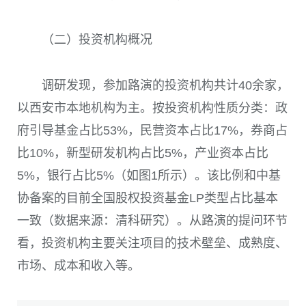
（二）投资机构概况
调研发现，参加路演的投资机构共计40余家，
以西安市本地机构为主。按投资机构性质分类：政
府引导基金占比53%，民营资本占比17%，券商占
比10%，新型研发机构占比5%，产业资本占比
5%，银行占比5%（如图1所示）。该比例和中基
协备案的目前全国股权投资基金LP类型占比基本
一致（数据来源：清科研究）。从路演的提问环节
看，投资机构主要关注项目的技术壁垒、成熟度、
市场、成本和收入等。