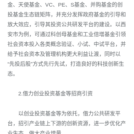
金、天使基金、VC、PE、S基金、并购基金的创
投基金生态链矩阵，并充分发挥政府基金的引导和
放大效应，引导其投资公共研发平台的建设。以西
安市为例，可通过科创母基金和工业倍增基金引领
社会资本投入各类概念验证、小试、中试平台，并
给予社会资本及管理机构更大利益让渡，同时以
“先投后股”方式先行先试，打造良好的科技创新生
态。
2.借力创业投资基金等招商引资
以创业投资基金等为依托，借力公共研发平
台，招引产业链上下游的创新资源，进一步优化产
业生态，做大产业增量。