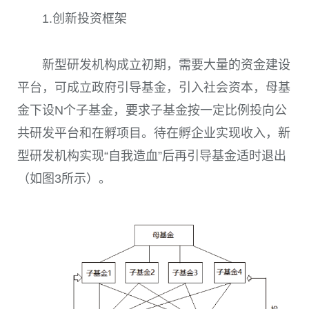
1.创新投资框架
新型研发机构成立初期，需要大量的资金建设
平台，可成立政府引导基金，引入社会资本，母基
金下设N个子基金，要求子基金按一定比例投向公
共研发平台和在孵项目。待在孵企业实现收入，新
型研发机构实现“自我造血”后再引导基金适时退出
（如图3所示）。