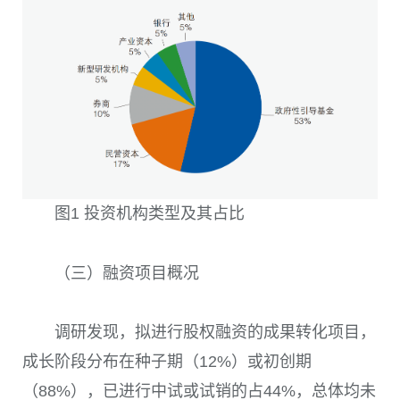
图1 投资机构类型及其占比
（三）融资项目概况
调研发现，拟进行股权融资的成果转化项目，
成长阶段分布在种子期（12%）或初创期
（88%），已进行中试或试销的占44%，总体均未