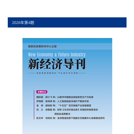
2026年第4期