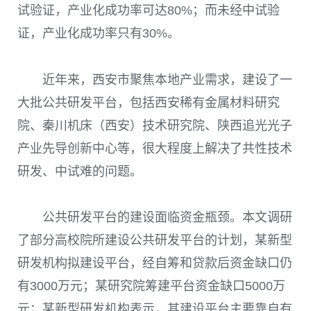
试验证，产业化成功率可达80%；而未经中试验
证，产业化成功率只有30%。
近年来，西安市聚焦本地产业需求，建设了一
大批公共研发平台，包括西安稀有金属材料研究
院、秦川机床（西安）技术研究院、陕西追光光子
产业先导创新中心等，很大程度上解决了共性技术
研发、中试难的问题。
公共研发平台的建设面临资金瓶颈。本文调研
了部分高校院所建设公共研发平台的计划，某新型
研发机构拟建设平台，经自筹和贷款后资金缺口仍
有3000万元；某研究院筹建平台资金缺口5000万
元；某新型研发机构表示，其建设平台主要靠自有