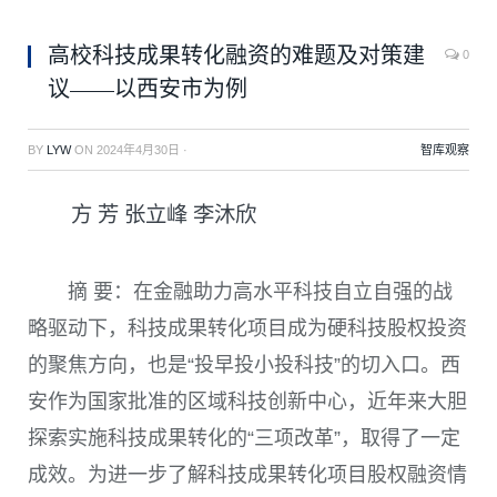
高校科技成果转化融资的难题及对策建
0
议——以西安市为例
BY
LYW
ON
2024年4月30日
·
智库观察
方 芳 张立峰 李沐欣
摘 要：在金融助力高水平科技自立自强的战
略驱动下，科技成果转化项目成为硬科技股权投资
的聚焦方向，也是“投早投小投科技”的切入口。西
安作为国家批准的区域科技创新中心，近年来大胆
探索实施科技成果转化的“三项改革”，取得了一定
成效。为进一步了解科技成果转化项目股权融资情