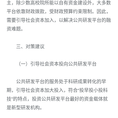
主，除少数高校院所能以自有资金建设外，大多数
平台依靠财政拨款，受财政预算约束限制。因此，
需要引导社会资本加入，以解决公共研发平台的融
资难题。
三、对策建议
（一）引导社会资本投向公共研发平台
公共研发平台的服务处于科研成果转化的早
期，引导社会资本加大投入，符合“投早投小投科
技”的特点，投资公共研发平台最好的资金载体就
是新型研发机构。