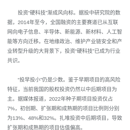
投资“硬科技”渐成风向标。据投中研究院的数
据，2014年至今，全国融资的主要赛道已从互联
网向电子信息、半导体、新能源、新材料、人工智
能等方向迁移。在地缘政治、维护产业链安全和产
业转型升级的大背景下，投资“硬科技”已成为行业
共识。
“投早投小”仍是少数。鉴于早期项目的高风险
特征，当前我国的股权投资仍然以中后期项目为
主。据媒体报道，2022年种子期项目投资仅占
7%，初创期、扩张期和成熟期的项目比例则分别
为13%、48%和32%。扎堆投资中后期项目，导致
扩张期和成熟期的项目估值偏高。