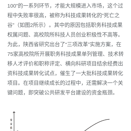
100”的一系列环节，才能大规模进入市场，这个过
程中失败率很高，被称为科技成果转化的“死亡之
谷”（如图2所示）。其中的原因包括职务科技成果
权属问题、高校院所科技人员创业积极性不高等。
为此，陕西省研究出台了“三项改革”实施方案，在
75家高校院所开展职务科技成果单列管理、技术转
移人才评价和职称评定、横向科研项目结余经费出
资科技成果转化试点，催生了一大批科技成果转化
项目。在项目继续成长的过程中，还需解决一个关
键问题，即突破公共研发平台建设的资金瓶颈。