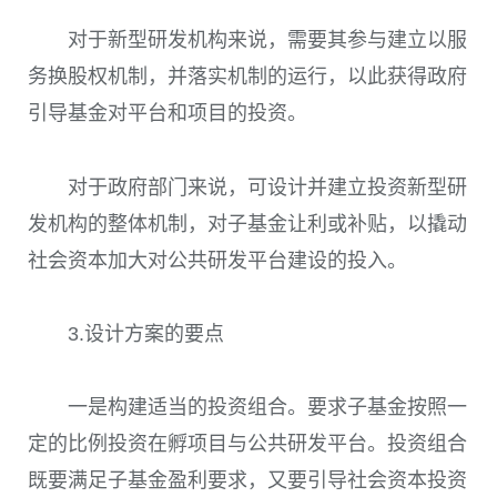
对于新型研发机构来说，需要其参与建立以服
务换股权机制，并落实机制的运行，以此获得政府
引导基金对平台和项目的投资。
对于政府部门来说，可设计并建立投资新型研
发机构的整体机制，对子基金让利或补贴，以撬动
社会资本加大对公共研发平台建设的投入。
3.设计方案的要点
一是构建适当的投资组合。要求子基金按照一
定的比例投资在孵项目与公共研发平台。投资组合
既要满足子基金盈利要求，又要引导社会资本投资